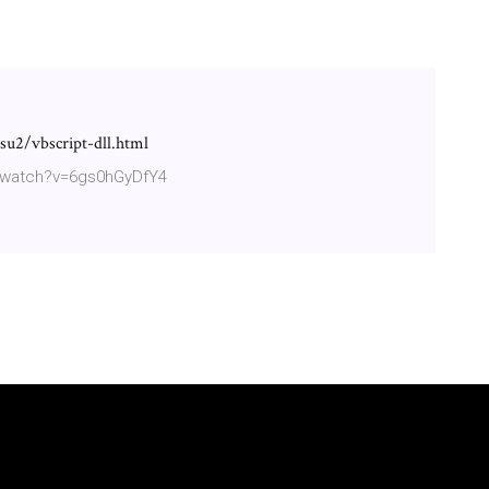
u2/vbscript-dll.html
/watch?v=6gs0hGyDfY4