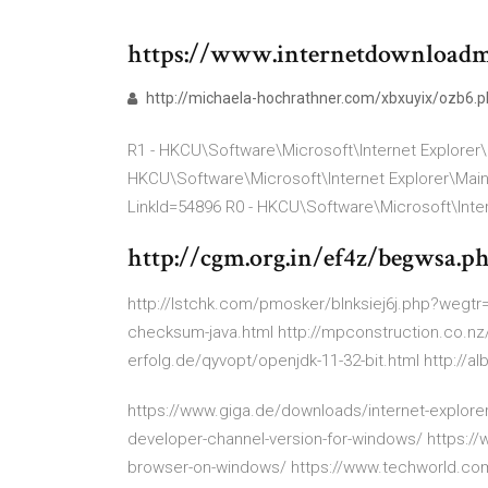
https://www.internetdownload
http://michaela-hochrathner.com/xbxuyix/ozb6.
R1 - HKCU\Software\Microsoft\Internet Explore
HKCU\Software\Microsoft\Internet Explorer\Main
LinkId=54896 R0 - HKCU\Software\Microsoft\Inte
http://cgm.org.in/ef4z/begwsa.p
http://lstchk.com/pmosker/blnksiej6j.php?wegtr=i
checksum-java.html http://mpconstruction.co.nz/x
erfolg.de/qyvopt/openjdk-11-32-bit.html http://a
https://www.giga.de/downloads/internet-explore
developer-channel-version-for-windows/ https:
browser-on-windows/ https://www.techworld.com/d