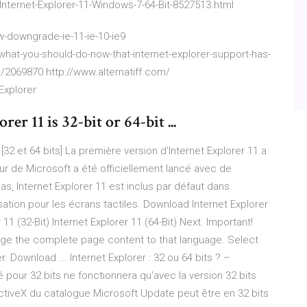
nternet-Explorer-11-Windows-7-64-Bit-8527513.html
downgrade-ie-11-ie-10-ie9
hat-you-should-do-now-that-internet-explorer-support-has-
/2069870 http://www.alternatiff.com/
Explorer
r 11 is 32-bit or 64-bit ...
32 et 64 bits] La première version d’Internet Explorer 11 a
eur de Microsoft a été officiellement lancé avec de
as, Internet Explorer 11 est inclus par défaut dans
ation pour les écrans tactiles. Download Internet Explorer
 11 (32-Bit) Internet Explorer 11 (64-Bit) Next. Important!
nge the complete page content to that language. Select
 Download ... Internet Explorer : 32 ou 64 bits ? –
é pour 32 bits ne fonctionnera qu'avec la version 32 bits
'ActiveX du catalogue Microsoft Update peut être en 32 bits