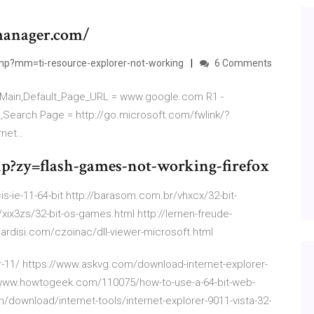
manager.com/
php?mm=ti-resource-explorer-not-working
6 Comments
r\Main,Default_Page_URL = www.google.com R1 -
,Search Page = http://go.microsoft.com/fwlink/?
rnet…
hp?zy=flash-games-not-working-firefox
s-ie-11-64-bit http://barasom.com.br/vhxcx/32-bit-
ix3zs/32-bit-os-games.html http://lernen-freude-
lbardisi.com/czoinac/dll-viewer-microsoft.html
r-11/ https://www.askvg.com/download-internet-explorer-
//www.howtogeek.com/110075/how-to-use-a-64-bit-web-
ownload/internet-tools/internet-explorer-9011-vista-32-