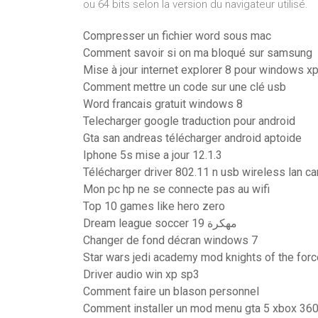
ou 64 bits selon la version du navigateur utilisé.
Compresser un fichier word sous mac
Comment savoir si on ma bloqué sur samsung
Mise à jour internet explorer 8 pour windows x
Comment mettre un code sur une clé usb
Word francais gratuit windows 8
Telecharger google traduction pour android
Gta san andreas télécharger android aptoide
Iphone 5s mise a jour 12.1.3
Télécharger driver 802.11 n usb wireless lan ca
Mon pc hp ne se connecte pas au wifi
Top 10 games like hero zero
Dream league soccer 19 مهكرة
Changer de fond décran windows 7
Star wars jedi academy mod knights of the forc
Driver audio win xp sp3
Comment faire un blason personnel
Comment installer un mod menu gta 5 xbox 36