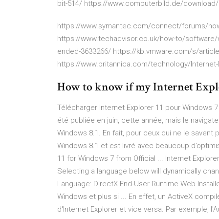
bit-514/ https://www.computerbild.de/download/I
https://www.symantec.com/connect/forums/how-
https://www.techadvisor.co.uk/how-to/software/w
ended-3633266/ https://kb.vmware.com/s/article
https://www.britannica.com/technology/Internet-
How to know if my Internet Explore
Télécharger Internet Explorer 11 pour Windows 7 [
été publiée en juin, cette année, mais le navigat
Windows 8.1. En fait, pour ceux qui ne le savent p
Windows 8.1 et est livré avec beaucoup d’optimis
11 for Windows 7 from Official ... Internet Explorer
Selecting a language below will dynamically cha
Language: DirectX End-User Runtime Web Installer.
Windows et plus si ... En effet, un ActiveX compil
d'Internet Explorer et vice versa. Par exemple, l