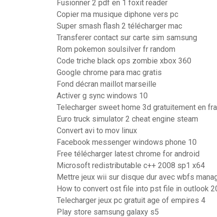
Fusionner 2 pdf en 1 foxit reader
Copier ma musique diphone vers pc
Super smash flash 2 télécharger mac
Transferer contact sur carte sim samsung
Rom pokemon soulsilver fr random
Code triche black ops zombie xbox 360
Google chrome para mac gratis
Fond décran maillot marseille
Activer g sync windows 10
Telecharger sweet home 3d gratuitement en fr
Euro truck simulator 2 cheat engine steam
Convert avi to mov linux
Facebook messenger windows phone 10
Free télécharger latest chrome for android
Microsoft redistributable c++ 2008 sp1 x64
Mettre jeux wii sur disque dur avec wbfs mana
How to convert ost file into pst file in outlook 
Telecharger jeux pc gratuit age of empires 4
Play store samsung galaxy s5