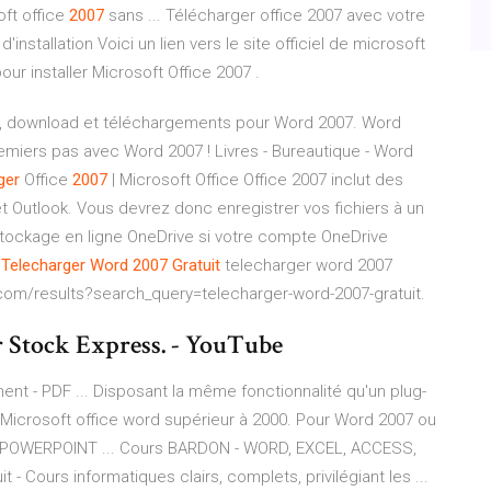
oft office
2007
sans ... Télécharger office 2007 avec votre
nstallation Voici un lien vers le site officiel de microsoft
pour installer Microsoft Office 2007 .
, download et téléchargements pour Word 2007. Word
emiers pas avec Word 2007 ! Livres - Bureautique - Word
ger
Office
2007
| Microsoft Office Office 2007 inclut des
et Outlook. Vous devrez donc enregistrer vos fichiers à un
tockage en ligne OneDrive si votre compte OneDrive
.
Telecharger
Word
2007
Gratuit
telecharger word 2007
e.com/results?search_query=telecharger-word-2007-gratuit.
er Stock Express. - YouTube
nt - PDF ... Disposant la même fonctionnalité qu'un plug-
ns Microsoft office word supérieur à 2000. Pour Word 2007 ou
, POWERPOINT ... Cours BARDON - WORD, EXCEL, ACCESS,
 - Cours informatiques clairs, complets, privilégiant les ...