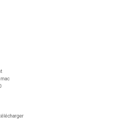
nt
r mac
0
télécharger