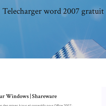
Telecharger word 2007 gratuit
ur Windows | Shareware
r des mises à jour et correctifs pour Office 2007 :