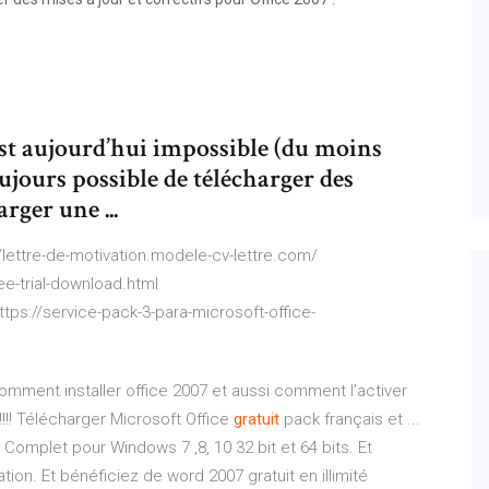
t aujourd’hui impossible (du moins
oujours possible de télécharger des
rger une ...
/lettre-de-motivation.modele-cv-lettre.com/
-trial-download.html
tps://service-pack-3-para-microsoft-office-
comment installer office 2007 et aussi comment l’activer
!!!! Télécharger Microsoft Office
gratuit
pack français et ...
 Complet pour Windows 7 ,8, 10 32 bit et 64 bits. Et
ation. Et bénéficiez de word 2007 gratuit en illimité